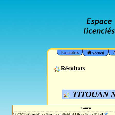
Partenaires
A
Accueil
Résultats
TITOUAN 
Course
18/02/23 - Grand-Prix - Semnoz - Individuel Libre - 3km - U13-H