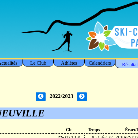
ctualités
Le Club
Athlètes
Calendriers
Résultat
2022/2023
NEUVILLE
Clt
Temps
Écart/
22e
(22/U13)
9:31.8
+1:04.5/CHARVET