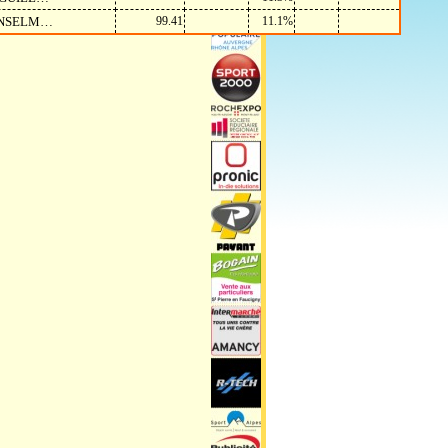
 ANSELM…
99.41
11.1%