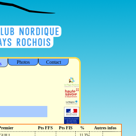
Photos
Contact
s
Premier
Pts FFS
Pts FIS
%
Autres infos
 GUILL…
11.3%