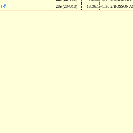
H
23e
(23/U13)
13:36.1
+1:30.2/BOSSON