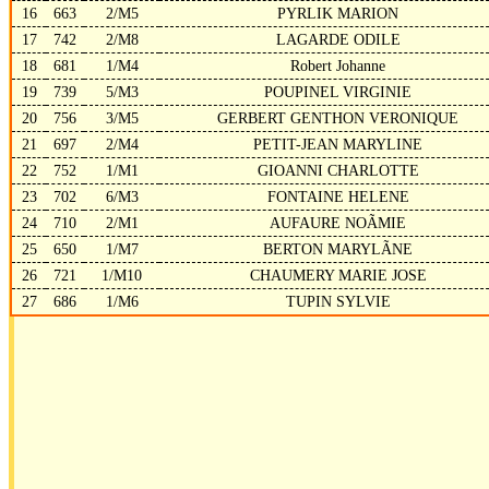
16
663
2/M5
PYRLIK MARION
17
742
2/M8
LAGARDE ODILE
18
681
1/M4
Robert Johanne
19
739
5/M3
POUPINEL VIRGINIE
20
756
3/M5
GERBERT GENTHON VERONIQUE
21
697
2/M4
PETIT-JEAN MARYLINE
22
752
1/M1
GIOANNI CHARLOTTE
23
702
6/M3
FONTAINE HELENE
24
710
2/M1
AUFAURE NOÃMIE
25
650
1/M7
BERTON MARYLÃNE
26
721
1/M10
CHAUMERY MARIE JOSE
27
686
1/M6
TUPIN SYLVIE