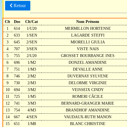
Retour
Clt
Dos
Clt/Cat
Nom Prénom
1
614
1/U20
MERMILLON HORTENSE
2
633
1/SEN
LAGARDE STEFFI
3
645
2/SEN
MIORELLI GIULIA
4
707
3/SEN
VISTE NAIS
5
755
2/U20
GROSSET BOURBANGE INES
6
696
1/M2
DONZEL AMANDINE
7
751
1/M3
DEVALLE ANNE
8
746
2/M2
DUVERNAY SYLVENE
9
730
2/M3
DELORME VIRGINIE
10
694
3/M2
VEISSEIX CINDY
11
725
1/M5
ROMERI CÃCILE
12
741
3/M3
BERNARD-GRANGER MARIE
13
754
4/M3
BRANDHOF AMANDINE
14
667
4/SEN
VAUDAUX-RUTH MANON
15
651
1/M8
BLANC CHRISTINE