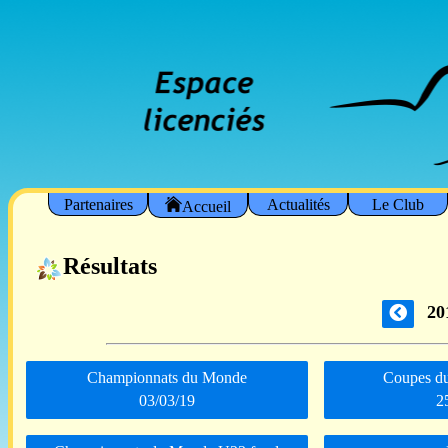
Partenaires
Actualités
Le Club
Accueil
Résultats
20
Championnats du Monde
Coupes d
03/03/19
2