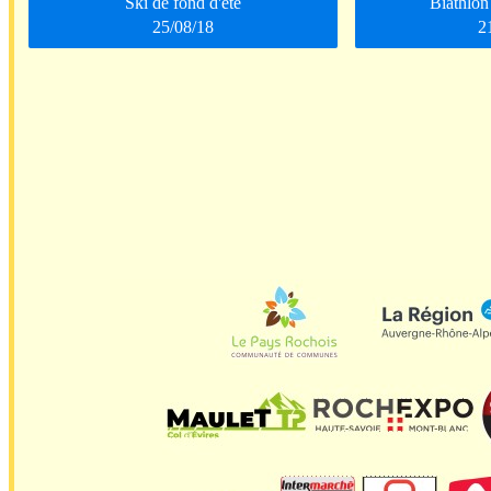
Ski de fond d'été
Biathlo
25/08/18
2