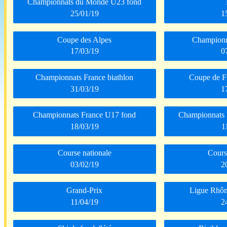
Championnats du Monde U23 fond
25/01/19
1
Coupe des Alpes
Championn
17/03/19
0
Championnats France biathlon
Coupe de Fr
31/03/19
1
Championnats France U17 fond
Championnats 
18/03/19
1
Course nationale
Cours
03/02/19
2
Grand-Prix
Ligue Rhôn
11/04/19
2