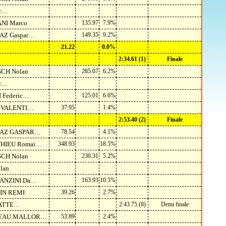
ic…
ANI Marco
135.97
7.9%
TAZ Gaspar…
149.35
9.2%
21.22
0.0%
2:34.61 (1)
Finale
SCH Nolan
285.07
6.2%
ic…
I Federic…
125.01
6.6%
A VALENTI…
37.95
1.4%
2:53.40 (2)
Finale
TTAZ GASPAR…
78.54
4.1%
THIEU Romai…
348.93
18.5%
SCH Nolan
230.31
5.2%
lan
RANZINI Da…
163.93
10.5%
IN REMI
39.26
2.7%
ATTE…
2:43.75 (8)
Demi finale
REAU MALLOR…
53.89
2.4%