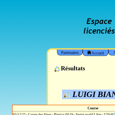
Partenaires
A
Accueil
Résultats
LUIGI BIA
Course
05/12/25 - Coupe des Alpes - Planica (SLO) - Sprint qualif Libre - U20-H