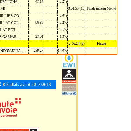
NDRY JOHA…
47.14
3.2%
EMI
3:01.53 (15)
Finale tableau Monté
SSILLIER CO…
5.0%
RILLAT COL…
96.86
9.2%
ILLAT-BOT…
4.1%
AZ GASPAR…
27.01
1.3%
2:56.24 (6)
Finale
LANDRY JOHA…
239.27
14.0%
Résultats avant 2018/2019