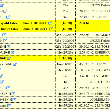
27e
/POZZI Feder
0-H
23e
26:47.8
+2:06.5/PINZ
U20-H
37e
22:49.0
+2:05.6/COT
nt qualif Libre - 1.3km - U18+U20-H
1
(1/U20)
2:34.61
nt finales Libre - 1.3km - U18+U20-H
1
(1/U20)
-H
35e
(20/2006)
2:55.98
+10.92/GERT
0-H
35e
(20/2006)
/POZZI Feder
U20-H
26e
(15/2006)
39:00.1
+2:34.3/POZZ
18+U20-H
2e
(2/U20)
2:53.40
+2.42/BERN
 U20-H
1
(1/U20)
km - U20-H
16e
(16/U20)
45:03.3
+1:51.0/CO
33e
(16/U20)
1h10:35.4
+13:03.5/MA
12e
3:43.08
+11.51/GERT
6e
/GERTSCH No
U20-H
33e
29:26.6
+3:06.1/PED
U20+SEN-H
8e
(3/U20)
2:43.75
+4.44/BOURD
 U20+SEN-H
8e
(3/U20)
/CORREIA M
hommes
8e
(5/U20)
1h02:30.5
+1:28.3/MO