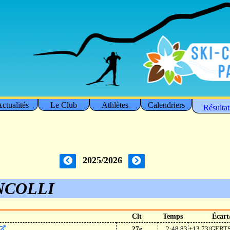
ctualités
Le Club
Athlètes
Calendriers
Résultat
2025/2026
NCOLLI
Clt
Temps
Écart
27e
2:48.83
+13.73/GERT