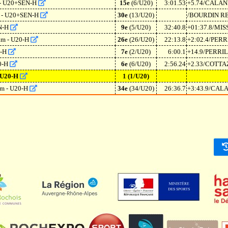
re - U20+SEN-H
15e
(6/U20)
3:01.53
+5.74/CALA
bre - U20+SEN-H
30e
(13/U20)
/BOURDIN R
EN-H
9e
(5/U20)
32:40.8
+01:37.8/MI
5km - U20-H
26e
(26/U20)
22:13.8
+2:02.4/PER
N-H
7e
(2/U20)
6:00.1
+14.9/PERR
20-H
6e
(6/U20)
2:56.24
+2.33/COTT
- U20-H
1
(1/U20)
0km - U20-H
34e
(34/U20)
26:36.7
+3:43.9/CA