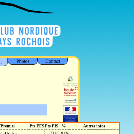
Photos
Contact
s
/Premier
Pts FFS
Pts FIS
%
Autres infos
SCH Nolan
273.18
8.1%