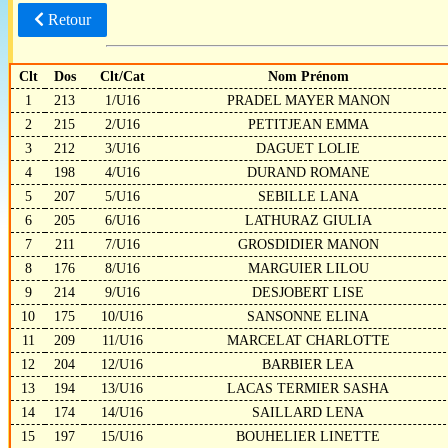
Retour
Clt
Dos
Clt/Cat
Nom Prénom
1
213
1/U16
PRADEL MAYER MANON
2
215
2/U16
PETITJEAN EMMA
3
212
3/U16
DAGUET LOLIE
4
198
4/U16
DURAND ROMANE
5
207
5/U16
SEBILLE LANA
6
205
6/U16
LATHURAZ GIULIA
7
211
7/U16
GROSDIDIER MANON
8
176
8/U16
MARGUIER LILOU
9
214
9/U16
DESJOBERT LISE
10
175
10/U16
SANSONNE ELINA
11
209
11/U16
MARCELAT CHARLOTTE
12
204
12/U16
BARBIER LEA
13
194
13/U16
LACAS TERMIER SASHA
14
174
14/U16
SAILLARD LENA
15
197
15/U16
BOUHELIER LINETTE