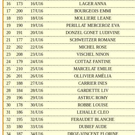
16
173
16/U16
LAGER ANNA
17
200
17/U16
BOURGEOIS EMMI
18
193
18/U16
MOLLIERE LEANE
19
190
19/U16
PERILLAT MERCEROZ EVA
20
191
20/U16
DONZEL GONET LUDIVINE
21
177
21/U16
SCHWEITZER ROMANE
22
202
22/U16
MICHEL ROSE
23
208
23/U16
VISCHEL NINON
24
179
24/U16
COTTAZ FANTINE
25
210
25/U16
MARCELAT EMILIE
26
201
26/U16
OLLIVIER AMÉLIA
27
188
27/U16
CARRIER INES
28
184
28/U16
GARDETTE LIV
29
196
29/U16
ASTRUC ROMY
30
178
30/U16
ROBBE LOUISE
31
186
31/U16
LEHALLE CLEO
32
195
32/U16
FERAUDET BLANCHE
33
180
33/U16
DUBIEF AUDE
34
187
34/U16
DROZ-VINCENT FLORINE