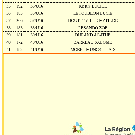
35
192
35/U16
KERN LUCILE
36
185
36/U16
LETOUBLON LUCIE
37
206
37/U16
HOUTTEVILLE MATILDE
38
183
38/U16
PESANDO ZOE
39
181
39/U16
DURAND AGATHE
40
172
40/U16
BARREAU SALOME
41
182
41/U16
MOREL MUNCK THAIS