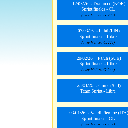
12/03/26
- Drammen (NOR)
Sprint finales - CL
(avec Melissa G. 29e)
07/03/26
- Lahti (FIN)
Sprint finales - Libre
(avec Melissa G. 22e)
28/02/26
- Falun (SUE)
Sprint finales - Libre
(avec Melissa G. 24e)
23/01/26
- Goms (SUI)
Team Sprint - Libre
03/01/26
- Val di Fiemme (ITA
Sprint finales - CL
(avec Melissa G. 13e)