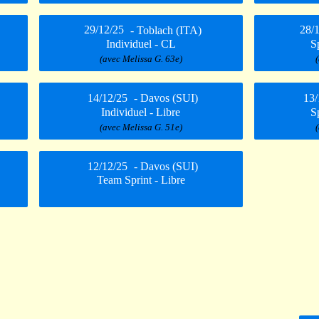
29/12/25
- Toblach (ITA)
28/
Individuel - CL
Sp
(avec Melissa G. 63e)
14/12/25
- Davos (SUI)
13/
Individuel - Libre
Sp
(avec Melissa G. 51e)
12/12/25
- Davos (SUI)
Team Sprint - Libre