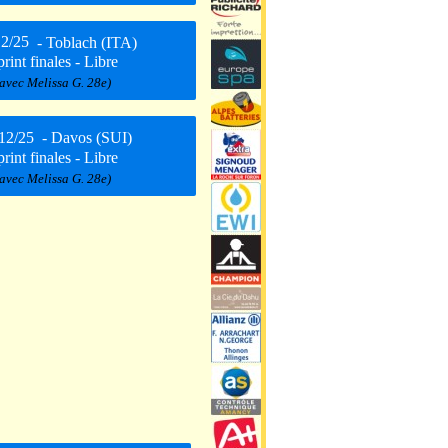
12/25
- Toblach (ITA)
rint finales - Libre
(avec Melissa G. 28e)
12/25
- Davos (SUI)
rint finales - Libre
(avec Melissa G. 28e)