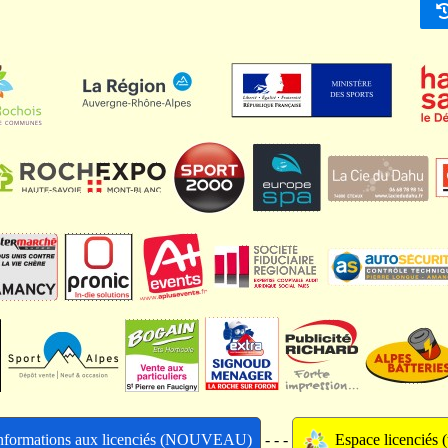
nformations aux licenciés (NOUVEAU)
- - -
Espace licenciés (