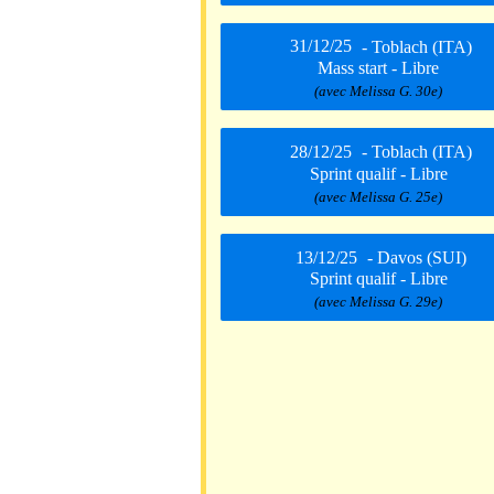
31/12/25
- Toblach (ITA)
Mass start - Libre
(avec Melissa G. 30e)
28/12/25
- Toblach (ITA)
Sprint qualif - Libre
(avec Melissa G. 25e)
13/12/25
- Davos (SUI)
Sprint qualif - Libre
(avec Melissa G. 29e)