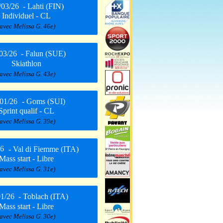
/03/26
- Lahti (FIN)
Individuel - CL
(avec Melissa G. 46e)
03/26
- Falun (SUE)
Skiathlon
(avec Melissa G. 43e)
/01/26
- Goms (SUI)
Sprint qualif - CL
(avec Melissa G. 39e)
26
- Val di Fiemme (ITA)
Mass start - Libre
(avec Melissa G. 31e)
01/26
- Toblach (ITA)
Mass start - Libre
(avec Melissa G. 30e)