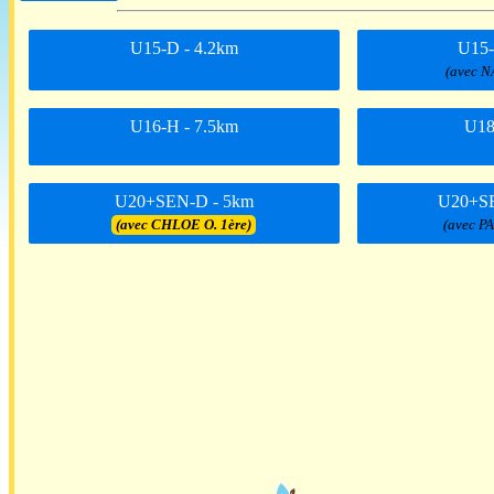
U15-D - 4.2km
U15-
(avec N
U16-H - 7.5km
U18
U20+SEN-D - 5km
U20+SE
(avec CHLOE O. 1ère)
(avec P