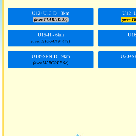
U12+U13-D - 3km
U12+U
(avec CLARA D. 2e)
(avec T
U15-H - 6km
U16
(avec TITOUAN N. 44e)
U18>SEN-D - 9km
U20+SE
(avec MARGOT F. 9e)