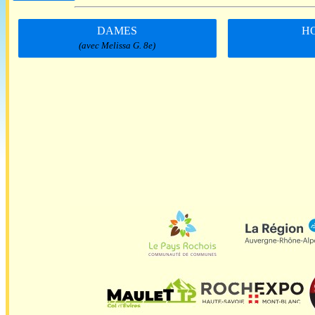
DAMES
H
(avec Melissa G. 8e)