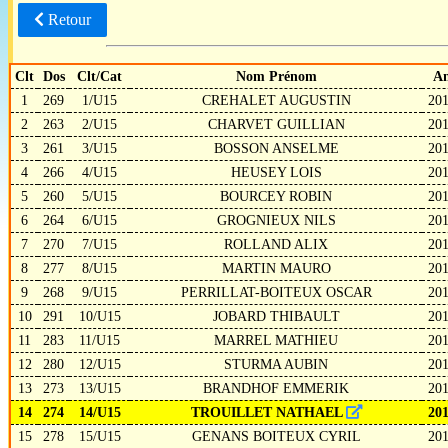
Retour
Clt
Dos
Clt/Cat
Nom Prénom
A
1
269
1/U15
CREHALET AUGUSTIN
20
2
263
2/U15
CHARVET GUILLIAN
20
3
261
3/U15
BOSSON ANSELME
20
4
266
4/U15
HEUSEY LOIS
20
5
260
5/U15
BOURCEY ROBIN
20
6
264
6/U15
GROGNIEUX NILS
20
7
270
7/U15
ROLLAND ALIX
20
8
277
8/U15
MARTIN MAURO
20
9
268
9/U15
PERRILLAT-BOITEUX OSCAR
20
10
291
10/U15
JOBARD THIBAULT
20
11
283
11/U15
MARREL MATHIEU
20
12
280
12/U15
STURMA AUBIN
20
13
273
13/U15
BRANDHOF EMMERIK
20
14
274
14/U15
TROUILLET NATHAEL
20
15
278
15/U15
GENANS BOITEUX CYRIL
20