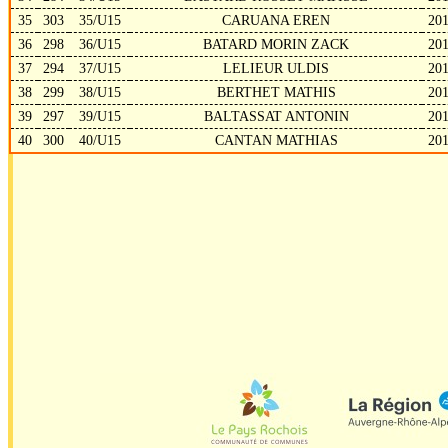
35
303
35/U15
CARUANA EREN
20
36
298
36/U15
BATARD MORIN ZACK
20
37
294
37/U15
LELIEUR ULDIS
20
38
299
38/U15
BERTHET MATHIS
20
39
297
39/U15
BALTASSAT ANTONIN
20
40
300
40/U15
CANTAN MATHIAS
20