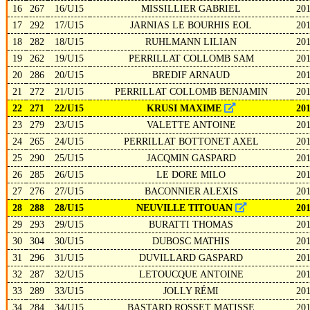
16
267
16/U15
MISSILLIER GABRIEL
20
17
292
17/U15
JARNIAS LE BOURHIS EOL
20
18
282
18/U15
RUHLMANN LILIAN
20
19
262
19/U15
PERRILLAT COLLOMB SAM
20
20
286
20/U15
BREDIF ARNAUD
20
21
272
21/U15
PERRILLAT COLLOMB BENJAMIN
20
22
271
22/U15
KRUSI MAXIME
20
23
279
23/U15
VALETTE ANTOINE
20
24
265
24/U15
PERRILLAT BOTTONET AXEL
20
25
290
25/U15
JACQMIN GASPARD
20
26
285
26/U15
LE DORE MILO
20
27
276
27/U15
BACONNIER ALEXIS
20
28
288
28/U15
NEUVILLE TITOUAN
20
29
293
29/U15
BURATTI THOMAS
20
30
304
30/U15
DUBOSC MATHIS
20
31
296
31/U15
DUVILLARD GASPARD
20
32
287
32/U15
LETOUCQUE ANTOINE
20
33
289
33/U15
JOLLY RÉMI
20
34
284
34/U15
BASTARD ROSSET MATISSE
20