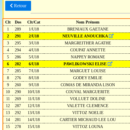
Retour
Clt
Dos
Clt/Cat
Nom Prénom
1
289
1/U18
BRENIAUX GAETANE
2
291
2/U18
NEUVILLE ANOUCHKA
3
295
3/U18
MARGREITHER AGATHE
4
294
4/U18
COUPAT ANNETTE
5
286
5/U18
NAPPEY ROMANE
6
282
6/U18
PAWLIKOWSKI ELISE
7
285
7/U18
MARGUET LOUISE
8
276
8/U18
GODEY EMILIE
9
260
9/U18
COMAS DE MIRANDA LISON
10
290
10/U18
COUVAL MARGUERITE
11
269
11/U18
VOLLUET DOLINE
12
287
12/U18
VALETTE CLEMENCE
13
292
13/U18
VITTOZ NOELIE
14
281
14/U18
CARTIER MICHAUD LEE LOU
15
278
15/U18
VITTOZ LOUNA