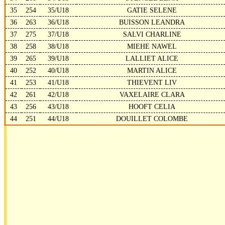
35
254
35/U18
GATIE SELENE
36
263
36/U18
BUISSON LEANDRA
37
275
37/U18
SALVI CHARLINE
38
258
38/U18
MIEHE NAWEL
39
265
39/U18
LALLIET ALICE
40
252
40/U18
MARTIN ALICE
41
253
41/U18
THIEVENT LIV
42
261
42/U18
VAXELAIRE CLARA
43
256
43/U18
HOOFT CELIA
44
251
44/U18
DOUILLET COLOMBE