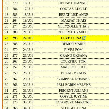
16
270
16/U18
JEUNET JEANNIE
17
284
17/U18
COUTAZ LUCILE
18
283
18/U18
BEZAT LISE ANNE
19
264
19/U18
MARSAT THAIS
20
274
20/U18
GLEYZOLLE THAIS
21
280
21/U18
DELERCE CAMILLE
22
293
22/U18
LEVET LINA
23
288
23/U18
DEMOR MARIE
24
279
24/U18
RIVES POM'
25
277
25/U18
GRAND OKSANA
26
267
26/U18
COURTIEU TORI
27
257
27/U18
MAILLOT LUCE
28
259
28/U18
BLANC MANON
29
262
29/U18
COMBEAU ROMANE
30
266
30/U18
PELLEGRIN MELYNE
31
272
31/U18
PRIGENT JULIANE
32
271
32/U18
COPPEL JUSTINE
33
273
33/U18
COSGROVE MARJORIE
34
268
34/U18
STENGEL LENA